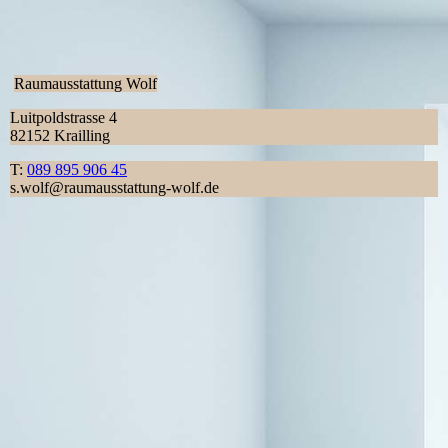
Raumausstattung Wolf
Luitpoldstrasse 4
82152 Krailling
T:
089 895 906 45
s.wolf@raumausstattung-wolf.de