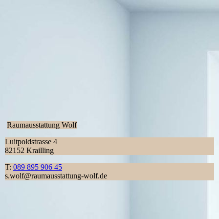
Raumausstattung Wolf
Luitpoldstrasse 4
82152 Krailling
T:
089 895 906 45
s.wolf@raumausstattung-wolf.de