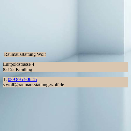
Raumausstattung Wolf
Luitpoldstrasse 4
82152 Krailling
T:
089 895 906 45
s.wolf@raumausstattung-wolf.de