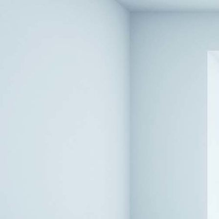
Stuhl-ArtDeco