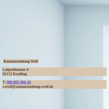
Raumausstattung Wolf
Luitpoldstrasse 4
82152 Krailling
T:
089 895 906 45
s.wolf@raumausstattung-wolf.de